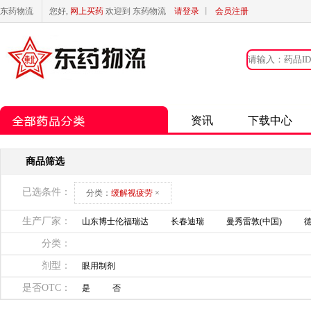
东药物流
您好,
网上买药
欢迎到 东药物流
请登录
丨
会员注册
资讯
下载中心
商品筛选
已选条件：
分类：
缓解视疲劳
×
生产厂家：
山东博士伦福瑞达
长春迪瑞
曼秀雷敦(中国)
分类：
剂型：
眼用制剂
是否OTC：
是
否