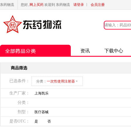
东药物流
您好,
网上买药
欢迎到 东药物流
请登录
丨
会员注册
资讯
下载中心
商品筛选
已选条件：
分类：
一次性使用注射器
×
生产厂家：
上海凯乐
分类：
剂型：
医疗器械
是否OTC：
是
否